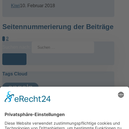
Kiwi
10. Februar 2018
Seitennummerierung der Beiträge
1
2
Suchen nach:
Tags Cloud
angeln
boot
fische
holstein
kellersee
rotauge
schwentine
urlaubsfischereischein
Ads