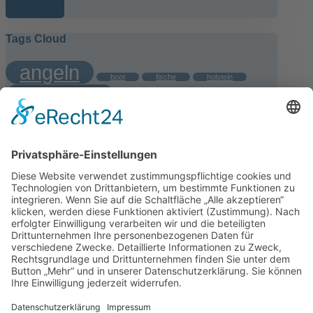
Tags Cloud
angeln
boot
fische
holstein
kellersee
rotauge
schwentine
urlaubsfischereischein
Ads
Proudly powered by KIEWITZ D&H WEBDESIGN
Impressum